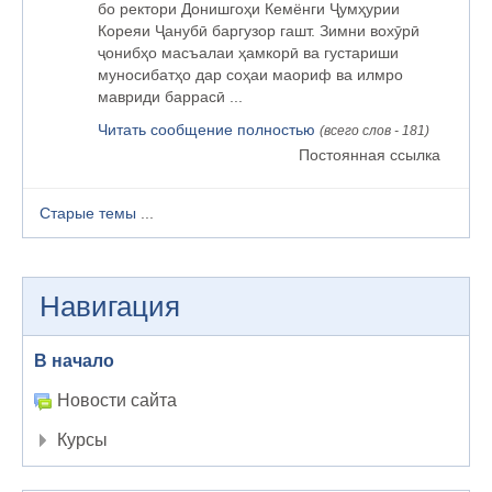
бо ректори Донишгоҳи Кемёнги Ҷумҳурии
Кореяи Ҷанубӣ баргузор гашт. Зимни вохӯрӣ
ҷонибҳо масъалаи ҳамкорӣ ва густариши
муносибатҳо дар соҳаи маориф ва илмро
мавриди баррасӣ ...
Читать сообщение полностью
(всего слов - 181)
Постоянная ссылка
Старые темы
...
Навигация
В начало
Новости сайта
Курсы