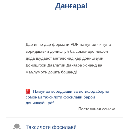
Данғара!
Дар инчо дар формати PDF намунаи чи гуна
воридшавии донишчуй ба сомонаро нишон
дода шудааст метавонад ҳар донишҷуйи
Донишгоҳи Давлатии Данғара хонанд ва
маълумоте дошта бошанд!
Намунаи воридшави ва истифодабарии
сомонаи таҳсилоти фосилавӣ барои
донишҷуён.pdf
Постоянная ссылка
Таҳсилоти фосилавӣ