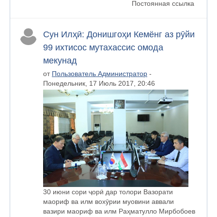
Постоянная ссылка
Сун Илҳӣ: Донишгоҳи Кемёнг аз рӯйи
99 ихтисос мутахассис омода
мекунад
от
Пользователь Администратор
-
Понедельник, 17 Июль 2017, 20:46
30 июни сори ҷорӣ дар толори Вазорати
маориф ва илм вохӯрии муовини аввали
вазири маориф ва илм Раҳматулло Мирбобоев