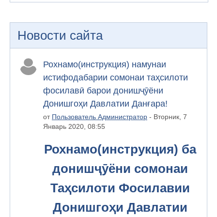
Новости сайта
Рохнамо(инструкция) намунаи
истифодабарии сомонаи таҳсилоти
фосилавӣ барои донишҷӯёни
Донишгоҳи Давлатии Данғара!
от
Пользователь Администратор
- Вторник, 7
Январь 2020, 08:55
Рохнамо(инструкция) ба
донишҷӯёни сомонаи
Таҳсилоти Фосилавии
Донишгоҳи Давлатии