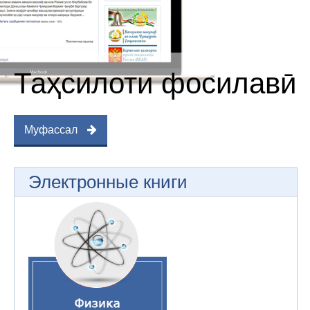
Таҳсилоти фосилавӣ
Муфассал
Электронные книги