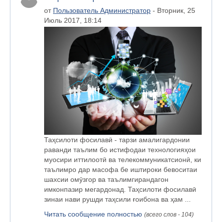
от
Пользователь Администратор
- Вторник, 25
Июль 2017, 18:14
Таҳсилоти фосилавӣ - тарзи амалигардонии
раванди таълим бо истифодаи технологияҳои
муосири иттилоотӣ ва телекоммуникатсионӣ, ки
таълимро дар масофа бе иштироки бевоситаи
шахсии омӯзгор ва таълимгирандагон
имконпазир мегардонад. Таҳсилоти фосилавӣ
зинаи нави рушди таҳсили ғоибона ва ҳам ...
Читать сообщение полностью
(всего слов - 104)