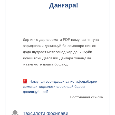
Данғара!
Дар инчо дар формати PDF намунаи чи гуна
воридшавии донишчуй ба сомонаро нишон
дода шудааст метавонад ҳар донишҷуйи
Донишгоҳи Давлатии Данғара хонанд ва
маълумоте дошта бошанд!
Намунаи воридшави ва истифодабарии
сомонаи таҳсилоти фосилавӣ барои
донишҷуён.pdf
Постоянная ссылка
Таҳсилоти фосилавӣ