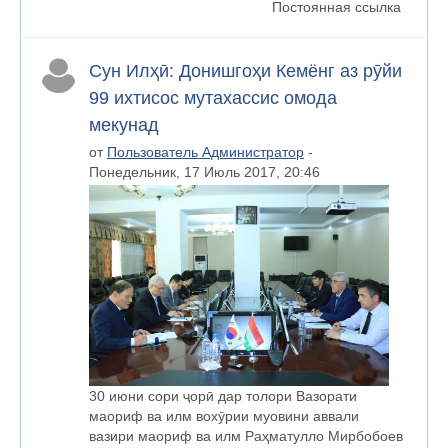
Постоянная ссылка
Сун Илҳӣ: Донишгоҳи Кемёнг аз рӯйи
99 ихтисос мутахассис омода
мекунад
от
Пользователь Администратор
-
Понедельник, 17 Июль 2017, 20:46
30 июни сори ҷорӣ дар толори Вазорати
маориф ва илм вохӯрии муовини аввали
вазири маориф ва илм Раҳматулло Мирбобоев