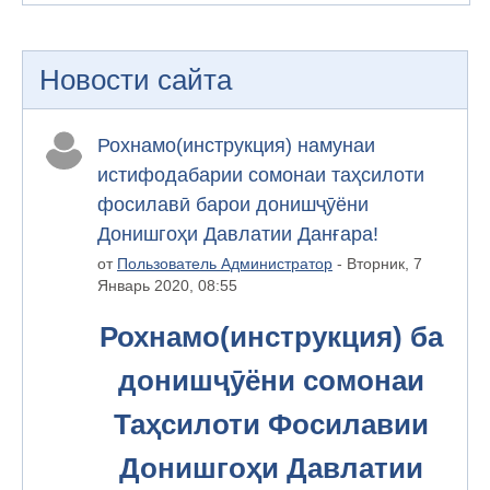
Новости сайта
Рохнамо(инструкция) намунаи
истифодабарии сомонаи таҳсилоти
фосилавӣ барои донишҷӯёни
Донишгоҳи Давлатии Данғара!
от
Пользователь Администратор
- Вторник, 7
Январь 2020, 08:55
Рохнамо(инструкция) ба
донишҷӯёни сомонаи
Таҳсилоти Фосилавии
Донишгоҳи Давлатии