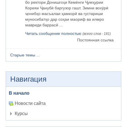
бо ректори Донишгоҳи Кемёнги Ҷумҳурии
Кореяи Ҷанубӣ баргузор гашт. Зимни вохӯрӣ
ҷонибҳо масъалаи ҳамкорӣ ва густариши
муносибатҳо дар соҳаи маориф ва илмро
мавриди баррасӣ ...
Читать сообщение полностью
(всего слов - 181)
Постоянная ссылка
Старые темы
...
Навигация
В начало
Новости сайта
Курсы