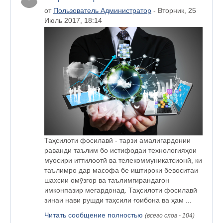
от
Пользователь Администратор
- Вторник, 25
Июль 2017, 18:14
Таҳсилоти фосилавӣ - тарзи амалигардонии
раванди таълим бо истифодаи технологияҳои
муосири иттилоотӣ ва телекоммуникатсионӣ, ки
таълимро дар масофа бе иштироки бевоситаи
шахсии омӯзгор ва таълимгирандагон
имконпазир мегардонад. Таҳсилоти фосилавӣ
зинаи нави рушди таҳсили ғоибона ва ҳам ...
Читать сообщение полностью
(всего слов - 104)