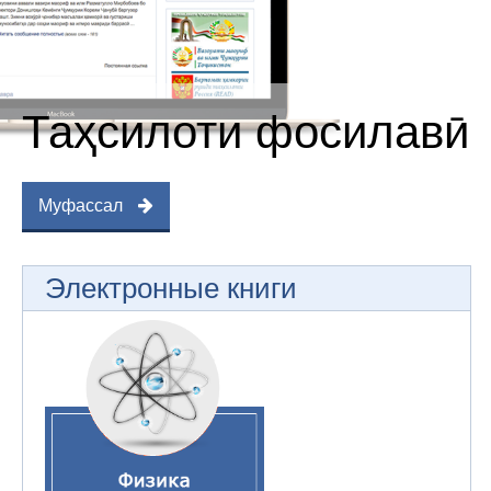
Таҳсилоти фосилавӣ
Муфассал
Электронные книги